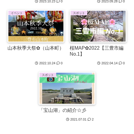
2023.10.23
0
2023.09.28
0
イベント
スポット
山本秋季大祭✿（山本町）
桜MAP✿2022【三豊市編
No.1】
2022.10.24
0
2022.04.14
0
スポット
「宝山湖」の紹介☆彡
2021.07.01
2