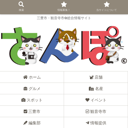
検索
情報募集！
当サイトについて
三豊市・観音寺市✿総合情報サイト
ホーム
店舗
グルメ
名産
スポット
イベント
三豊市
観音寺市
編集部
情報提供