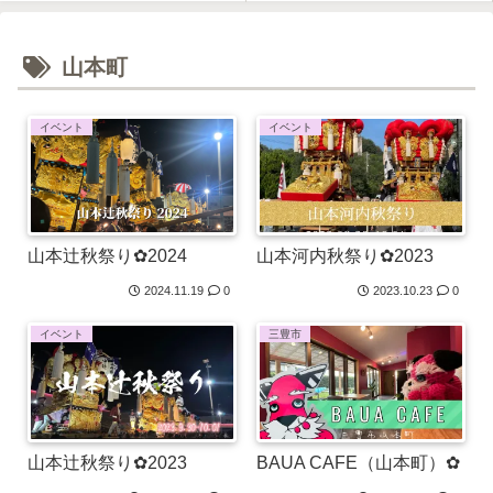
山本町
イベント
イベント
山本辻秋祭り✿2024
山本河内秋祭り✿2023
2024.11.19
0
2023.10.23
0
イベント
三豊市
山本辻秋祭り✿2023
BAUA CAFE（山本町）✿