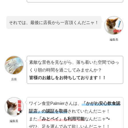
それでは、最後に店長から一言頂くんだニャ！
編集長
素敵な景色を見ながら、落ち着いた空間でゆっ
くり朝の時間を過ごしてみませんか？
皆様のお越しをお待ちしております！！
店長
ワイン食堂Palmierさんは、
「かがわ安心飲食認
証店」の認証を取得
されていたんだニャ！
また
「みとペイ」も利用可能
なんだニャ🐾
編集長
ぜひ、足を運んでみて欲しいんだニャ！！