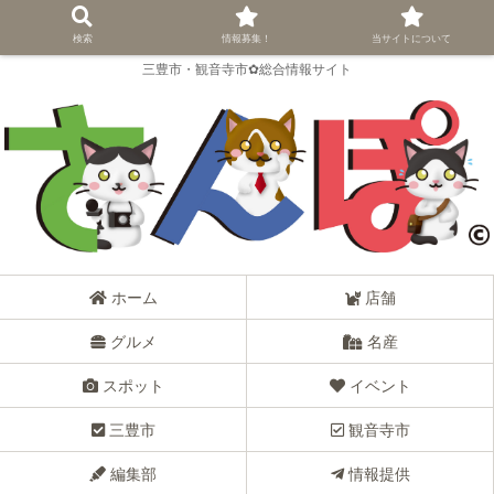
検索
情報募集！
当サイトについて
三豊市・観音寺市✿総合情報サイト
ホーム
店舗
グルメ
名産
スポット
イベント
三豊市
観音寺市
編集部
情報提供