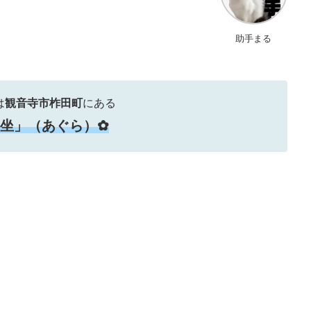
助手まる
は
観音寺市柞田町
にある
 胡坐」（あぐら）✿