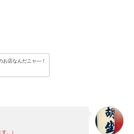
のお店なんだニャ―！
ます。）