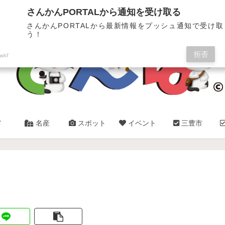
三豊市・観音寺市✿総合情報サイト
さんかんPORTALから通知を受け取る
さんかんPORTALから最新情報をプッシュ通知で受け
う！
拒否
ush7
メ
名産
スポット
イベント
三豊市
）