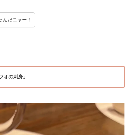
たんだニャー！
ツオの刺身」