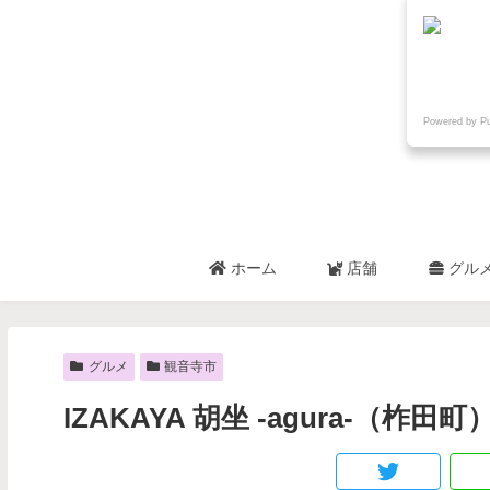
Powered by P
ホーム
店舗
グル
グルメ
観音寺市
IZAKAYA 胡坐 -agura-（柞田町