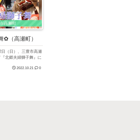
舞✿（高瀬町）
0月2日（日）、三豊市高瀬
て『北郷夫婦獅子舞』に
.
2022.10.21
0