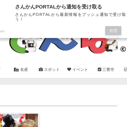
三豊市・観音寺市✿総合情報サイト
さんかんPORTALから通知を受け取る
さんかんPORTALから最新情報をプッシュ通知で受け
う！
拒否
ush7
メ
名産
スポット
イベント
三豊市