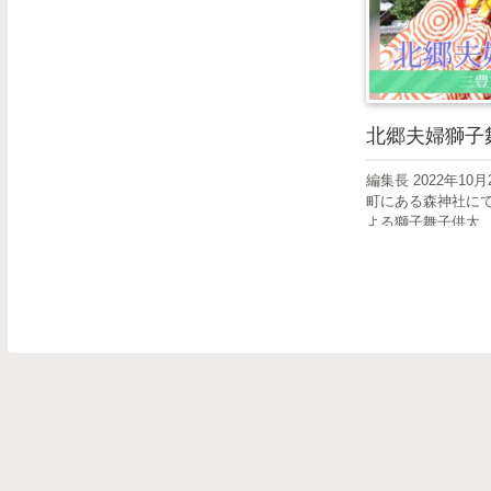
北郷夫婦獅子
編集長 2022年1
町にある森神社に
よる獅子舞子供太..