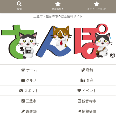
検索
情報募集！
当サイトについて
三豊市・観音寺市✿総合情報サイト
ホーム
店舗
グルメ
名産
スポット
イベント
三豊市
観音寺市
編集部
情報提供