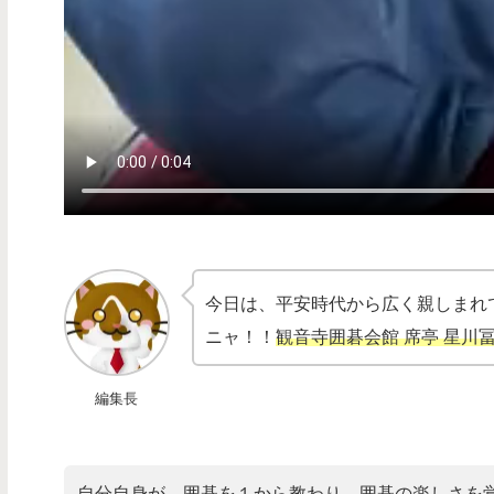
今日は、平安時代から広く親しまれ
ニャ！！
観音寺囲碁会館 席亭 星川
編集長
自分自身が、囲碁を１から教わり、囲碁の楽しさを