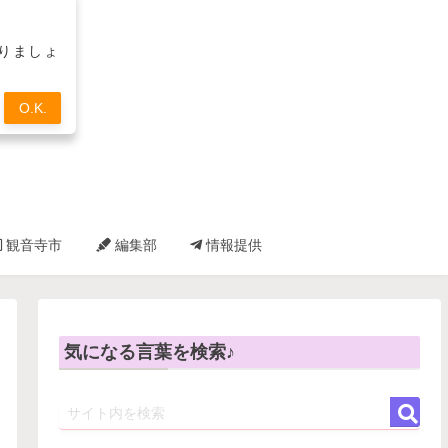
取りましょ
O.K.
観音寺市
編集部
情報提供
気になる言葉を検索♪