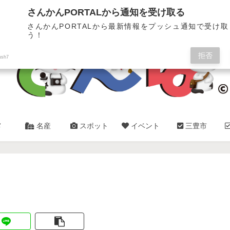
三豊市・観音寺市✿総合情報サイト
さんかんPORTALから通知を受け取る
さんかんPORTALから最新情報をプッシュ通知で受け
う！
拒否
ush7
メ
名産
スポット
イベント
三豊市