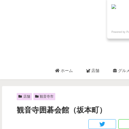
Powered by P
ホーム
店舗
グル
店舗
観音寺市
観音寺囲碁会館（坂本町）