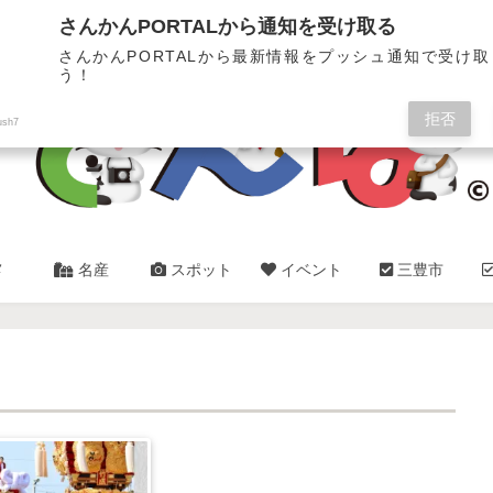
三豊市・観音寺市✿総合情報サイト
さんかんPORTALから通知を受け取る
さんかんPORTALから最新情報をプッシュ通知で受け
う！
拒否
ush7
メ
名産
スポット
イベント
三豊市