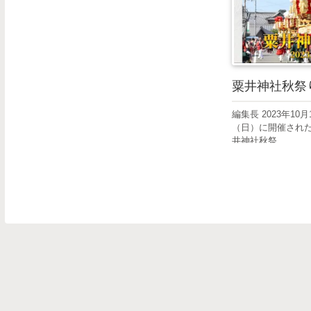
粟井神社秋祭り
編集長 2023年10
（日）に開催され
井神社秋祭...