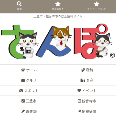
検索
情報募集！
当サイトについて
三豊市・観音寺市✿総合情報サイト
ホーム
店舗
グルメ
名産
スポット
イベント
三豊市
観音寺市
編集部
情報提供