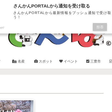
三豊市・観音寺市✿総合情報サイト
さんかんPORTALから通知を受け取る
さんかんPORTALから最新情報をプッシュ通知で受け
う！
拒否
ush7
メ
名産
スポット
イベント
三豊市