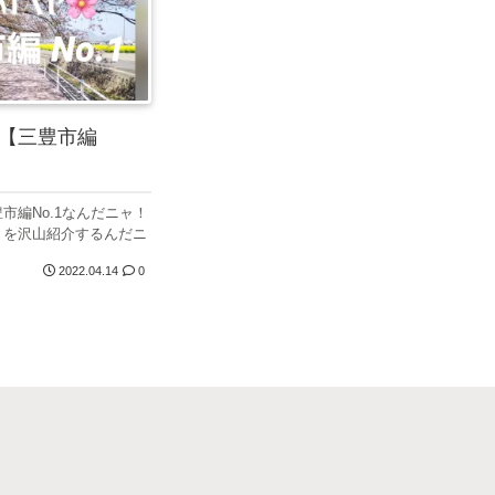
22【三豊市編
豊市編No.1なんだニャ！
トを沢山紹介するんだニ
2022.04.14
0