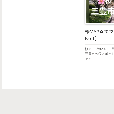
桜MAP✿20
No.1】
桜マップ✿2022三
三豊市の桜スポッ
ャ♬