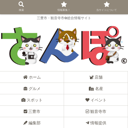
検索
情報募集！
当サイトについて
三豊市・観音寺市✿総合情報サイト
ホーム
店舗
グルメ
名産
スポット
イベント
三豊市
観音寺市
編集部
情報提供