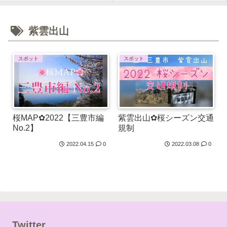
紫雲出山
スポット
スポット
桜MAP✿2022【三豊市編
紫雲出山✿桜シーズン交通
No.2】
規制
2022.04.15
0
2022.03.08
0
Twitter