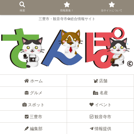
検索
情報募集！
当サイトについて
三豊市・観音寺市✿総合情報サイト
ホーム
店舗
グルメ
名産
スポット
イベント
三豊市
観音寺市
編集部
情報提供