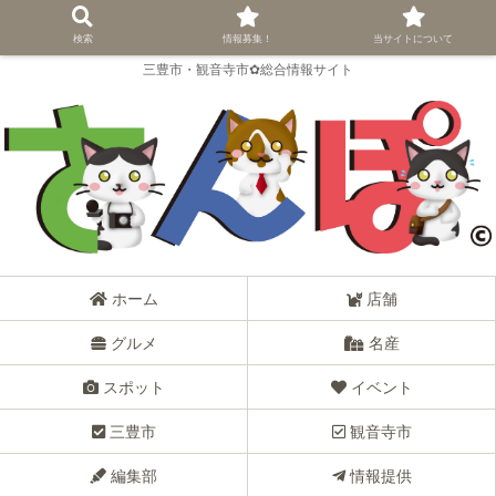
検索
情報募集！
当サイトについて
三豊市・観音寺市✿総合情報サイト
ホーム
店舗
グルメ
名産
スポット
イベント
三豊市
観音寺市
編集部
情報提供