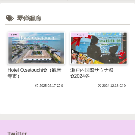
琴弾廻廊
new
イベント
Hotel O.setouchi✿（観音
瀬戸内国際サウナ祭
寺市）
✿2024冬
2025.02.17
0
2024.12.18
0
Twitter