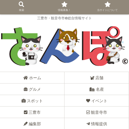
検索
情報募集！
当サイトについて
三豊市・観音寺市✿総合情報サイト
ホーム
店舗
グルメ
名産
スポット
イベント
三豊市
観音寺市
編集部
情報提供